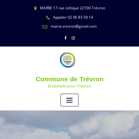
MAIRIE 17 rue celtique 22100 Trévron
Appeler 02 96 83 58 14
mairie.trevron@gmail.com
Commune de Trévron
Ensemble pour Trévron