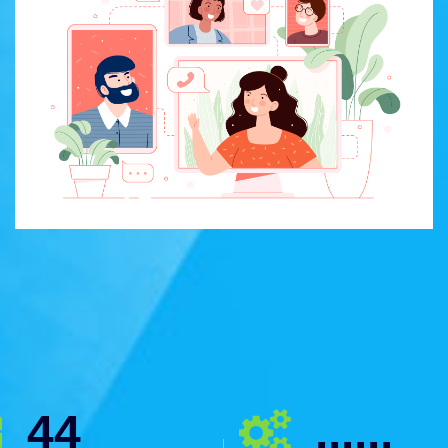
44
......