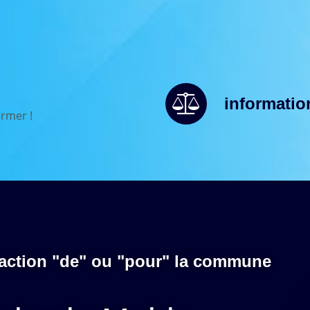
informatio
rmer !
 action "de" ou "pour" la commune