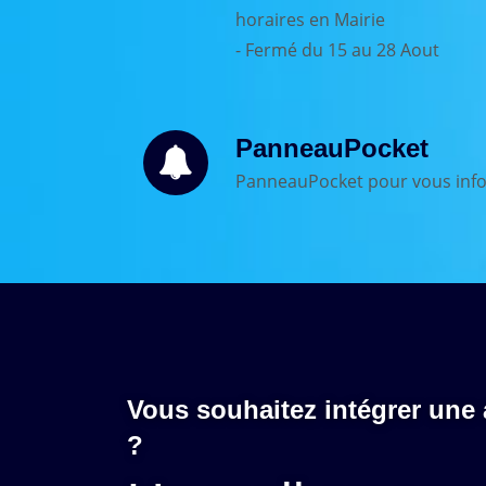
horaires en Mairie
- Fermé du 15 au 28 Aout
PanneauPocket
PanneauPocket pour vous info
Vous souhaitez intégrer une
?